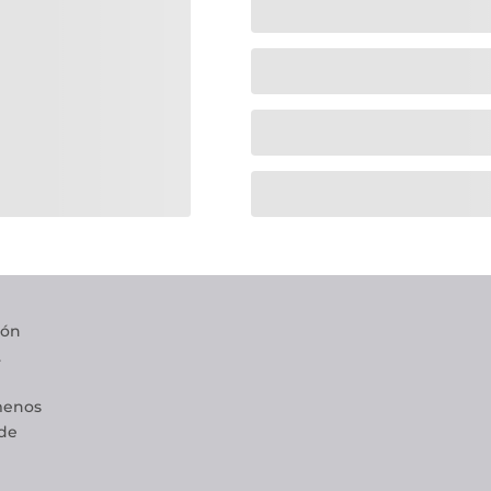
ión
.
 menos
 de